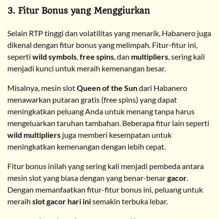
3.
Fitur Bonus yang Menggiurkan
Selain RTP tinggi dan volatilitas yang menarik, Habanero juga
dikenal dengan fitur bonus yang melimpah. Fitur-fitur ini,
seperti
wild symbols
,
free spins
, dan
multipliers
, sering kali
menjadi kunci untuk meraih kemenangan besar.
Misalnya, mesin slot
Queen of the Sun
dari Habanero
menawarkan putaran gratis (free spins) yang dapat
meningkatkan peluang Anda untuk menang tanpa harus
mengeluarkan taruhan tambahan. Beberapa fitur lain seperti
wild multipliers
juga memberi kesempatan untuk
meningkatkan kemenangan dengan lebih cepat.
Fitur bonus inilah yang sering kali menjadi pembeda antara
mesin slot yang biasa dengan yang benar-benar
gacor
.
Dengan memanfaatkan fitur-fitur bonus ini, peluang untuk
meraih
slot gacor hari ini
semakin terbuka lebar.