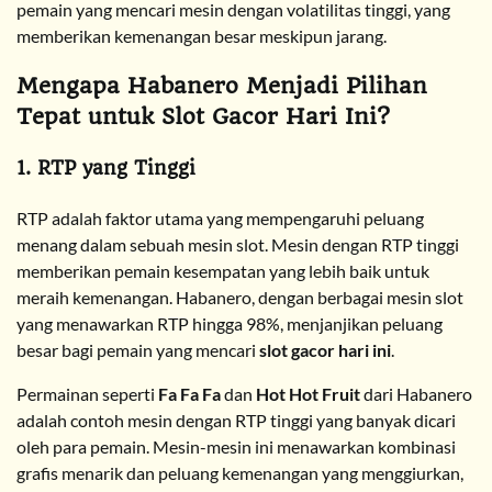
pemain yang mencari mesin dengan volatilitas tinggi, yang
memberikan kemenangan besar meskipun jarang.
Mengapa Habanero Menjadi Pilihan
Tepat untuk Slot Gacor Hari Ini?
1.
RTP yang Tinggi
RTP adalah faktor utama yang mempengaruhi peluang
menang dalam sebuah mesin slot. Mesin dengan RTP tinggi
memberikan pemain kesempatan yang lebih baik untuk
meraih kemenangan. Habanero, dengan berbagai mesin slot
yang menawarkan RTP hingga 98%, menjanjikan peluang
besar bagi pemain yang mencari
slot gacor hari ini
.
Permainan seperti
Fa Fa Fa
dan
Hot Hot Fruit
dari Habanero
adalah contoh mesin dengan RTP tinggi yang banyak dicari
oleh para pemain. Mesin-mesin ini menawarkan kombinasi
grafis menarik dan peluang kemenangan yang menggiurkan,