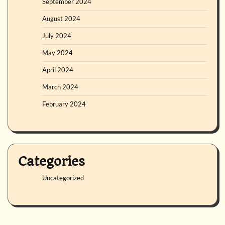
September 2024
August 2024
July 2024
May 2024
April 2024
March 2024
February 2024
Categories
Uncategorized