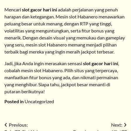
Mencari
slot gacor hari ini
adalah perjalanan yang penuh
harapan dan ketegangan. Mesin slot Habanero menawarkan
peluang besar untuk menang, dengan RTP yang tinggi,
volatilitas yang menguntungkan, serta fitur bonus yang
menarik. Dengan desain visual yang memukau dan gameplay
yang seru, mesin slot Habanero memang menjadi pilihan
terbaik bagi mereka yang ingin meraih jackpot terbesar.
Jadi, jika Anda ingin merasakan sensasi
slot gacor hari ini
,
cobalah mesin slot Habanero. Pilih situs yang terpercaya,
manfaatkan fitur bonus yang ada, dan nikmati permainan
yang menghibur. Siapa tahu, jackpot besar menanti di
putaran berikutnya!
Posted in
Uncategorized
Post
Previous:
Next: