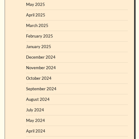
May 2025
April 2025
March 2025
February 2025
January 2025
December 2024
November 2024
October 2024
September 2024
August 2024
July 2024
May 2024
April 2024