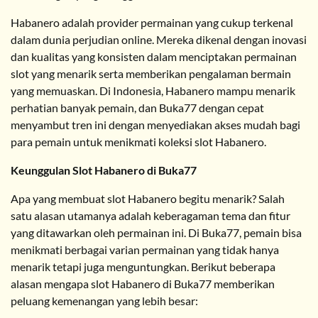
Habanero adalah provider permainan yang cukup terkenal
dalam dunia perjudian online. Mereka dikenal dengan inovasi
dan kualitas yang konsisten dalam menciptakan permainan
slot yang menarik serta memberikan pengalaman bermain
yang memuaskan. Di Indonesia, Habanero mampu menarik
perhatian banyak pemain, dan Buka77 dengan cepat
menyambut tren ini dengan menyediakan akses mudah bagi
para pemain untuk menikmati koleksi slot Habanero.
Keunggulan Slot Habanero di Buka77
Apa yang membuat slot Habanero begitu menarik? Salah
satu alasan utamanya adalah keberagaman tema dan fitur
yang ditawarkan oleh permainan ini. Di Buka77, pemain bisa
menikmati berbagai varian permainan yang tidak hanya
menarik tetapi juga menguntungkan. Berikut beberapa
alasan mengapa slot Habanero di Buka77 memberikan
peluang kemenangan yang lebih besar: