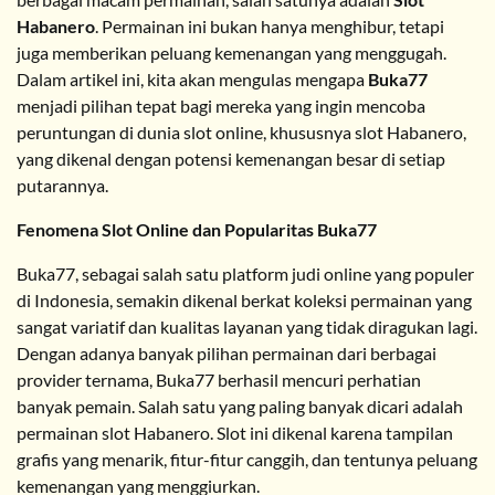
Habanero
. Permainan ini bukan hanya menghibur, tetapi
juga memberikan peluang kemenangan yang menggugah.
Dalam artikel ini, kita akan mengulas mengapa
Buka77
menjadi pilihan tepat bagi mereka yang ingin mencoba
peruntungan di dunia slot online, khususnya slot Habanero,
yang dikenal dengan potensi kemenangan besar di setiap
putarannya.
Fenomena Slot Online dan Popularitas Buka77
Buka77, sebagai salah satu platform judi online yang populer
di Indonesia, semakin dikenal berkat koleksi permainan yang
sangat variatif dan kualitas layanan yang tidak diragukan lagi.
Dengan adanya banyak pilihan permainan dari berbagai
provider ternama, Buka77 berhasil mencuri perhatian
banyak pemain. Salah satu yang paling banyak dicari adalah
permainan slot Habanero. Slot ini dikenal karena tampilan
grafis yang menarik, fitur-fitur canggih, dan tentunya peluang
kemenangan yang menggiurkan.