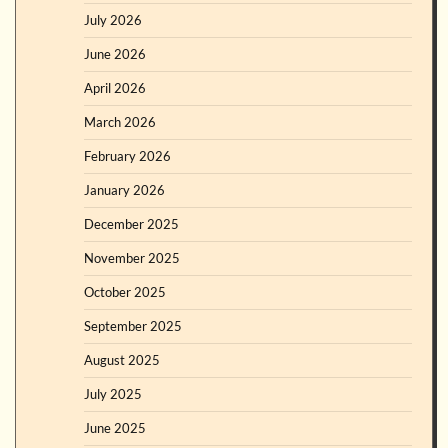
July 2026
June 2026
April 2026
March 2026
February 2026
January 2026
December 2025
November 2025
October 2025
September 2025
August 2025
July 2025
June 2025