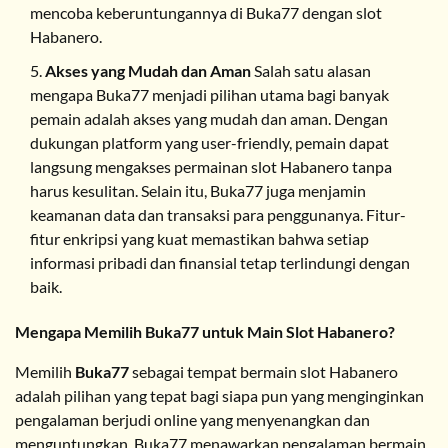
mencoba keberuntungannya di Buka77 dengan slot
Habanero.
Akses yang Mudah dan Aman
Salah satu alasan
mengapa Buka77 menjadi pilihan utama bagi banyak
pemain adalah akses yang mudah dan aman. Dengan
dukungan platform yang user-friendly, pemain dapat
langsung mengakses permainan slot Habanero tanpa
harus kesulitan. Selain itu, Buka77 juga menjamin
keamanan data dan transaksi para penggunanya. Fitur-
fitur enkripsi yang kuat memastikan bahwa setiap
informasi pribadi dan finansial tetap terlindungi dengan
baik.
Mengapa Memilih Buka77 untuk Main Slot Habanero?
Memilih
Buka77
sebagai tempat bermain slot Habanero
adalah pilihan yang tepat bagi siapa pun yang menginginkan
pengalaman berjudi online yang menyenangkan dan
menguntungkan. Buka77 menawarkan pengalaman bermain