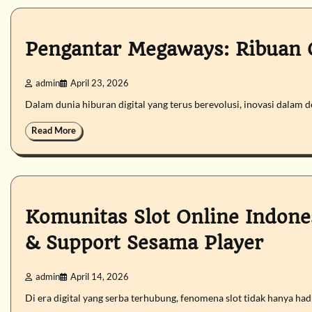
Pengantar Megaways: Ribuan 
admin
April 23, 2026
Dalam dunia hiburan digital yang terus berevolusi, inovasi dalam
Read More
Komunitas Slot Online Indone
& Support Sesama Player
admin
April 14, 2026
Di era digital yang serba terhubung, fenomena slot tidak hanya had