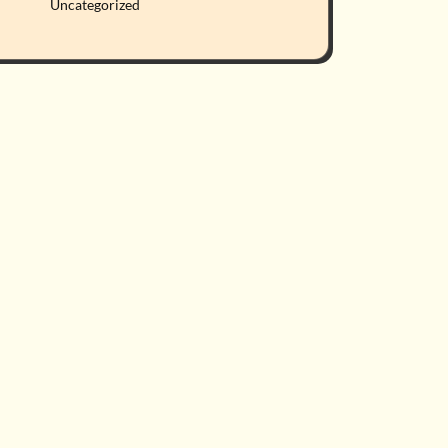
Uncategorized