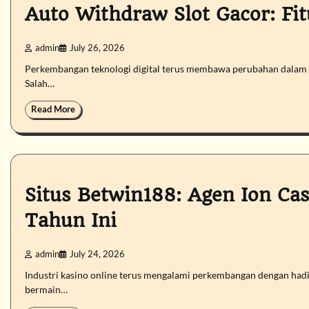
Auto Withdraw Slot Gacor: Fi
admin
July 26, 2026
Perkembangan teknologi digital terus membawa perubahan dalam be
Salah…
Read More
Situs Betwin188: Agen Ion Cas
Tahun Ini
admin
July 24, 2026
Industri kasino online terus mengalami perkembangan dengan had
bermain…