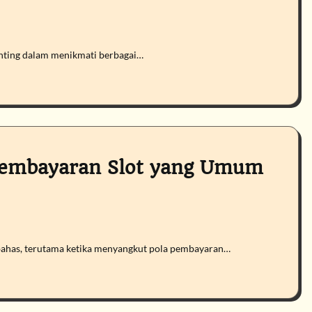
 penting dalam menikmati berbagai…
a Pembayaran Slot yang Umum
ibahas, terutama ketika menyangkut pola pembayaran…