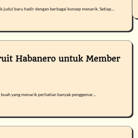
judul baru hadir dengan berbagai konsep menarik. Setiap…
ruit Habanero untuk Member
a buah yang menarik perhatian banyak penggemar…