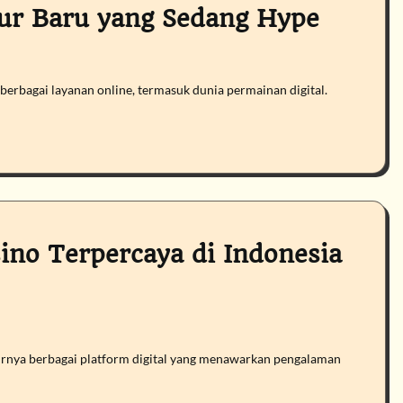
tur Baru yang Sedang Hype
rbagai layanan online, termasuk dunia permainan digital.
ino Terpercaya di Indonesia
irnya berbagai platform digital yang menawarkan pengalaman