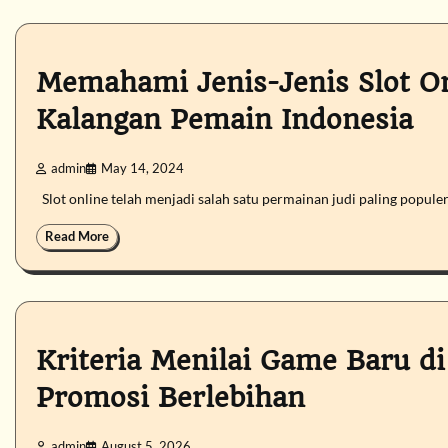
Memahami Jenis-Jenis Slot On
Kalangan Pemain Indonesia
admin
May 14, 2024
Slot online telah menjadi salah satu permainan judi paling popule
Read More
Kriteria Menilai Game Baru di 
Promosi Berlebihan
admin
August 5, 2026