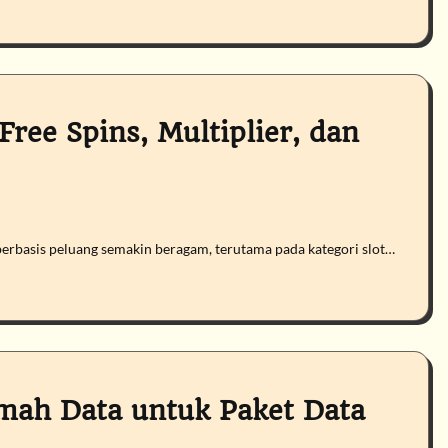
Free Spins, Multiplier, dan
erbasis peluang semakin beragam, terutama pada kategori slot…
amah Data untuk Paket Data