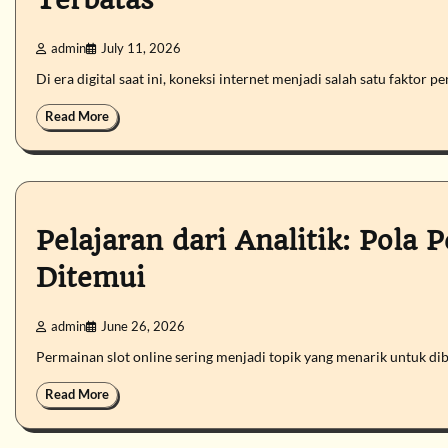
Terbatas
admin
July 11, 2026
Di era digital saat ini, koneksi internet menjadi salah satu faktor
Read More
Pelajaran dari Analitik: Pol
Ditemui
admin
June 26, 2026
Permainan slot online sering menjadi topik yang menarik untuk d
Read More