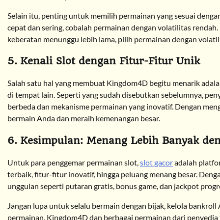
Selain itu, penting untuk memilih permainan yang sesuai deng
cepat dan sering, cobalah permainan dengan volatilitas rendah. 
keberatan menunggu lebih lama, pilih permainan dengan volatili
5. Kenali Slot dengan Fitur-Fitur Unik
Salah satu hal yang membuat Kingdom4D begitu menarik adalah 
di tempat lain. Seperti yang sudah disebutkan sebelumnya, p
berbeda dan mekanisme permainan yang inovatif. Dengan menge
bermain Anda dan meraih kemenangan besar.
6. Kesimpulan: Menang Lebih Banyak den
Untuk para penggemar permainan slot,
slot gacor
adalah platf
terbaik, fitur-fitur inovatif, hingga peluang menang besar. De
unggulan seperti putaran gratis, bonus game, dan jackpot pro
Jangan lupa untuk selalu bermain dengan bijak, kelola bankrol
permainan. Kingdom4D dan berbagai permainan dari penyedia