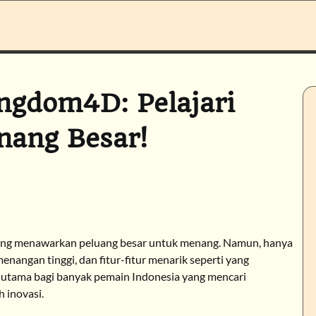
ngdom4D: Pelajari
nang Besar!
 yang menawarkan peluang besar untuk menang. Namun, hanya
nangan tinggi, dan fitur-fitur menarik seperti yang
n utama bagi banyak pemain Indonesia yang mencari
 inovasi.