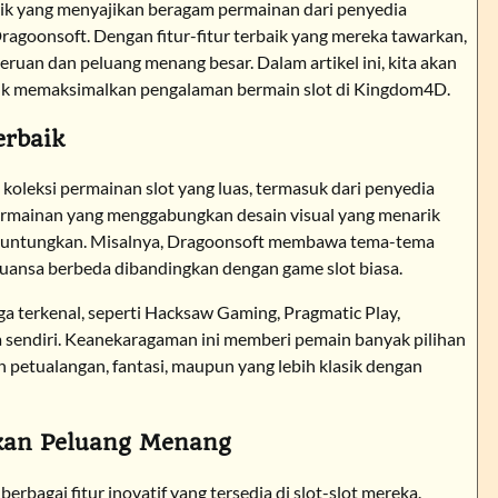
aik yang menyajikan beragam permainan dari penyedia
ragoonsoft. Dengan fitur-fitur terbaik yang mereka tawarkan,
an dan peluang menang besar. Dalam artikel ini, kita akan
tuk memaksimalkan pengalaman bermain slot di Kingdom4D.
erbaik
koleksi permainan slot yang luas, termasuk dari penyedia
permainan yang menggabungkan desain visual yang menarik
untungkan. Misalnya, Dragoonsoft membawa tema-tema
nuansa berbeda dibandingkan dengan game slot biasa.
 terkenal, seperti Hacksaw Gaming, Pragmatic Play,
 sendiri. Keanekaragaman ini memberi pemain banyak pilihan
 petualangan, fantasi, maupun yang lebih klasik dengan
tkan Peluang Menang
bagai fitur inovatif yang tersedia di slot-slot mereka.