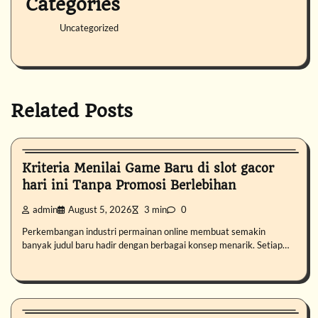
Categories
Uncategorized
Related Posts
Uncategorized
Kriteria Menilai Game Baru di slot gacor
hari ini Tanpa Promosi Berlebihan
admin
August 5, 2026
3 min
0
Perkembangan industri permainan online membuat semakin
banyak judul baru hadir dengan berbagai konsep menarik. Setiap…
Uncategorized