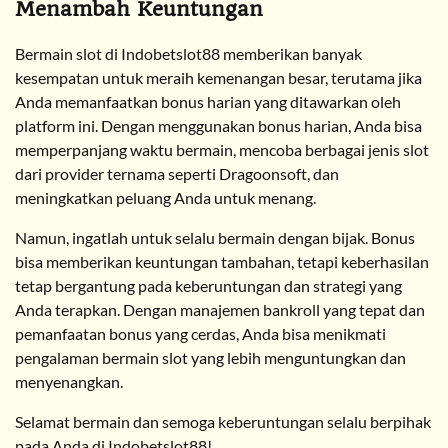
Menambah Keuntungan
Bermain slot di Indobetslot88 memberikan banyak
kesempatan untuk meraih kemenangan besar, terutama jika
Anda memanfaatkan bonus harian yang ditawarkan oleh
platform ini. Dengan menggunakan bonus harian, Anda bisa
memperpanjang waktu bermain, mencoba berbagai jenis slot
dari provider ternama seperti Dragoonsoft, dan
meningkatkan peluang Anda untuk menang.
Namun, ingatlah untuk selalu bermain dengan bijak. Bonus
bisa memberikan keuntungan tambahan, tetapi keberhasilan
tetap bergantung pada keberuntungan dan strategi yang
Anda terapkan. Dengan manajemen bankroll yang tepat dan
pemanfaatan bonus yang cerdas, Anda bisa menikmati
pengalaman bermain slot yang lebih menguntungkan dan
menyenangkan.
Selamat bermain dan semoga keberuntungan selalu berpihak
pada Anda di Indobetslot88!