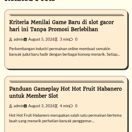
Uncategorized
Kriteria Menilai Game Baru di slot gacor
hari ini Tanpa Promosi Berlebihan
admin
August 5, 2026
3 min
0
Perkembangan industri permainan online membuat semakin
banyak judul baru hadir dengan berbagai konsep menarik. Setiap…
Uncategorized
Panduan Gameplay Hot Hot Fruit Habanero
untuk Member Slot
admin
August 3, 2026
4 min
0
Hot Hot Fruit Habanero merupakan salah satu permainan bertema
buah yang menarik perhatian banyak penggemar…