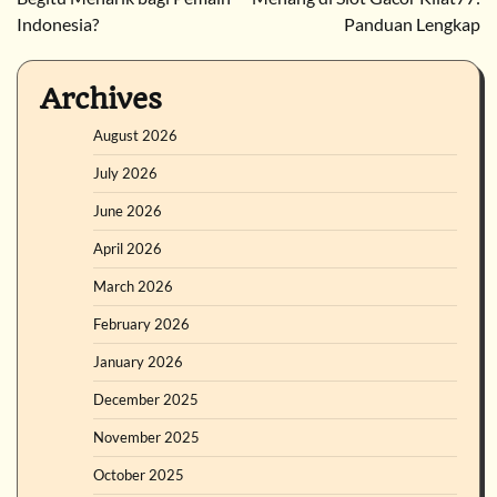
Indonesia?
Panduan Lengkap
Archives
August 2026
July 2026
June 2026
April 2026
March 2026
February 2026
January 2026
December 2025
November 2025
October 2025