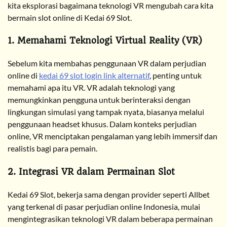
kita eksplorasi bagaimana teknologi VR mengubah cara kita
bermain slot online di Kedai 69 Slot.
1. Memahami Teknologi Virtual Reality (VR)
Sebelum kita membahas penggunaan VR dalam perjudian
online di
kedai 69 slot login link alternatif
, penting untuk
memahami apa itu VR. VR adalah teknologi yang
memungkinkan pengguna untuk berinteraksi dengan
lingkungan simulasi yang tampak nyata, biasanya melalui
penggunaan headset khusus. Dalam konteks perjudian
online, VR menciptakan pengalaman yang lebih immersif dan
realistis bagi para pemain.
2. Integrasi VR dalam Permainan Slot
Kedai 69 Slot, bekerja sama dengan provider seperti Allbet
yang terkenal di pasar perjudian online Indonesia, mulai
mengintegrasikan teknologi VR dalam beberapa permainan