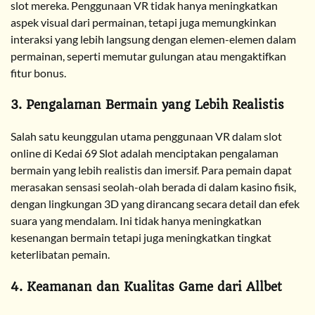
slot mereka. Penggunaan VR tidak hanya meningkatkan
aspek visual dari permainan, tetapi juga memungkinkan
interaksi yang lebih langsung dengan elemen-elemen dalam
permainan, seperti memutar gulungan atau mengaktifkan
fitur bonus.
3. Pengalaman Bermain yang Lebih Realistis
Salah satu keunggulan utama penggunaan VR dalam slot
online di Kedai 69 Slot adalah menciptakan pengalaman
bermain yang lebih realistis dan imersif. Para pemain dapat
merasakan sensasi seolah-olah berada di dalam kasino fisik,
dengan lingkungan 3D yang dirancang secara detail dan efek
suara yang mendalam. Ini tidak hanya meningkatkan
kesenangan bermain tetapi juga meningkatkan tingkat
keterlibatan pemain.
4. Keamanan dan Kualitas Game dari Allbet