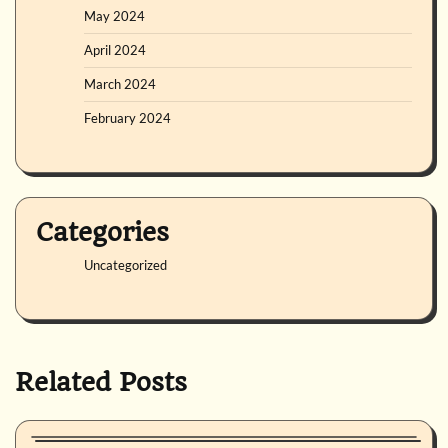
May 2024
April 2024
March 2024
February 2024
Categories
Uncategorized
Related Posts
Uncategorized