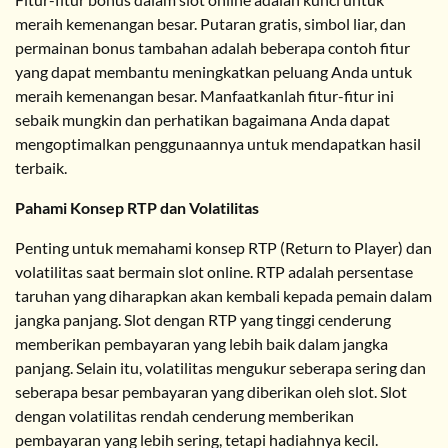
meraih kemenangan besar. Putaran gratis, simbol liar, dan
permainan bonus tambahan adalah beberapa contoh fitur
yang dapat membantu meningkatkan peluang Anda untuk
meraih kemenangan besar. Manfaatkanlah fitur-fitur ini
sebaik mungkin dan perhatikan bagaimana Anda dapat
mengoptimalkan penggunaannya untuk mendapatkan hasil
terbaik.
Pahami Konsep RTP dan Volatilitas
Penting untuk memahami konsep RTP (Return to Player) dan
volatilitas saat bermain slot online. RTP adalah persentase
taruhan yang diharapkan akan kembali kepada pemain dalam
jangka panjang. Slot dengan RTP yang tinggi cenderung
memberikan pembayaran yang lebih baik dalam jangka
panjang. Selain itu, volatilitas mengukur seberapa sering dan
seberapa besar pembayaran yang diberikan oleh slot. Slot
dengan volatilitas rendah cenderung memberikan
pembayaran yang lebih sering, tetapi hadiahnya kecil.