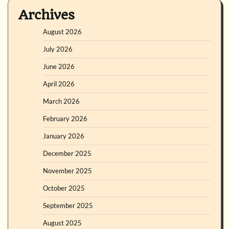
Archives
August 2026
July 2026
June 2026
April 2026
March 2026
February 2026
January 2026
December 2025
November 2025
October 2025
September 2025
August 2025