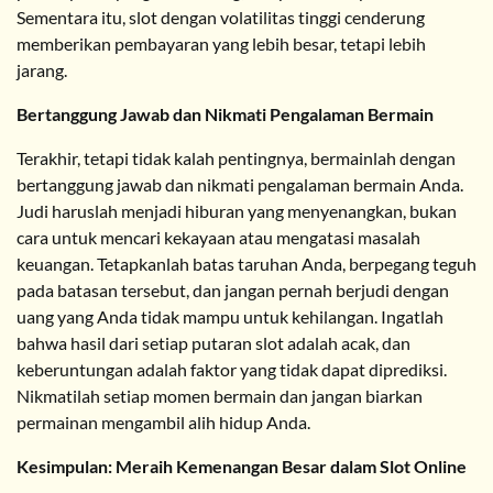
Sementara itu, slot dengan volatilitas tinggi cenderung
memberikan pembayaran yang lebih besar, tetapi lebih
jarang.
Bertanggung Jawab dan Nikmati Pengalaman Bermain
Terakhir, tetapi tidak kalah pentingnya, bermainlah dengan
bertanggung jawab dan nikmati pengalaman bermain Anda.
Judi haruslah menjadi hiburan yang menyenangkan, bukan
cara untuk mencari kekayaan atau mengatasi masalah
keuangan. Tetapkanlah batas taruhan Anda, berpegang teguh
pada batasan tersebut, dan jangan pernah berjudi dengan
uang yang Anda tidak mampu untuk kehilangan. Ingatlah
bahwa hasil dari setiap putaran slot adalah acak, dan
keberuntungan adalah faktor yang tidak dapat diprediksi.
Nikmatilah setiap momen bermain dan jangan biarkan
permainan mengambil alih hidup Anda.
Kesimpulan: Meraih Kemenangan Besar dalam Slot Online