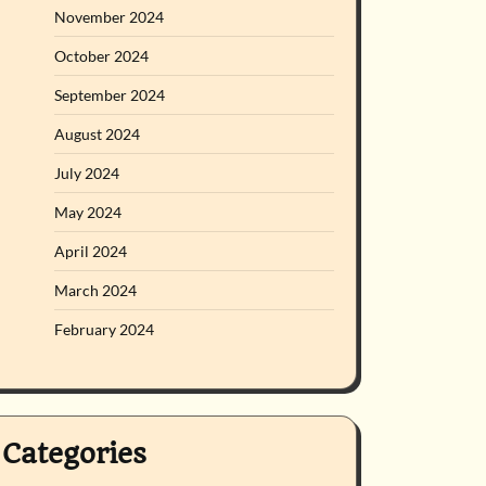
November 2024
October 2024
September 2024
August 2024
July 2024
May 2024
April 2024
March 2024
February 2024
Categories