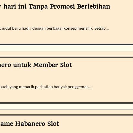
r hari ini Tanpa Promosi Berlebihan
judul baru hadir dengan berbagai konsep menarik. Setiap…
ero untuk Member Slot
 buah yang menarik perhatian banyak penggemar…
 Game Habanero Slot