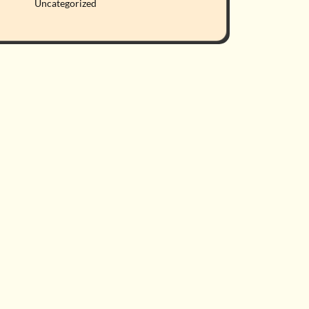
Uncategorized