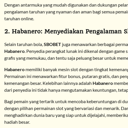
Dengan antarmuka yang mudah digunakan dan dukungan pelang
pengalaman taruhan yang nyaman dan aman bagi semua pemain
taruhan online.
2.
Habanero: Menyediakan Pengalaman S
Selain taruhan bola,
SBOBET
juga menawarkan berbagai permain
Habanero
. Penyedia perangkat lunak ini dikenal dengan game s
grafis yang memukau, dan tentu saja peluang besar untuk mem
Habanero
memiliki banyak mesin slot dengan tingkat kemenang
Permainan ini menawarkan fitur bonus, putaran gratis, dan 
kemenangan besar. Kelebihan lainnya adalah
Habanero
memberi
dari penyedia ini tidak hanya mengutamakan keuntungan, tetap
Bagi pemain yang tertarik untuk mencoba keberuntungan di dun
dengan pilihan permainan slot yang bervariasi dan menarik. Dar
menghadirkan dunia baru yang siap untuk dijelajahi, member
hadiah besar.