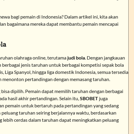
mewa bagi pemain di Indonesia? Dalam artikel ini, kita akan
a dan bagaimana mereka dapat membantu pemain mencapai
la
aruhan olahraga online, terutama
judi bola
. Dengan jangkauan
an berbagai jenis taruhan untuk berbagai kompetisi sepak bola
gris, Liga Spanyol, hingga liga domestik Indonesia, semua tersedia
an menonton pertandingan dengan memasang taruhan.
g bisa dipilih. Pemain dapat memilih taruhan dengan berbagai
da hasil akhir pertandingan. Selain itu,
SBOBET
juga
an pemain untuk bertaruh pada pertandingan yang sedang
peluang taruhan seiring berjalannya waktu, berdasarkan
g lebih cerdas dalam taruhan dapat meningkatkan peluang