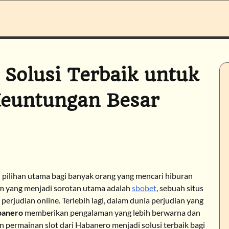
Solusi Terbaik untuk
Keuntungan Besar
i pilihan utama bagi banyak orang yang mencari hiburan
rm yang menjadi sorotan utama adalah
sbobet
, sebuah situs
erjudian online. Terlebih lagi, dalam dunia perjudian yang
banero
memberikan pengalaman yang lebih berwarna dan
n permainan slot dari Habanero menjadi solusi terbaik bagi