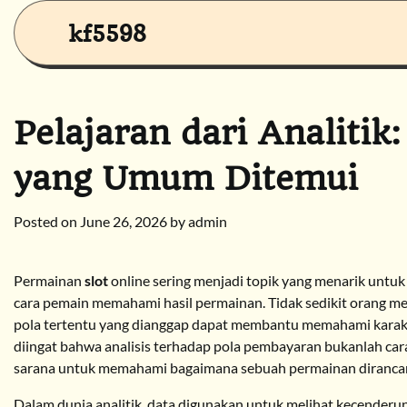
Skip
kf5598
to
content
Pelajaran dari Analitik
yang Umum Ditemui
Posted on
June 26, 2026
by
admin
Permainan
slot
online sering menjadi topik yang menarik untu
cara pemain memahami hasil permainan. Tidak sedikit orang me
pola tertentu yang dianggap dapat membantu memahami karakt
diingat bahwa analisis terhadap pola pembayaran bukanlah ca
sarana untuk memahami bagaimana sebuah permainan diranc
Dalam dunia analitik, data digunakan untuk melihat kecenderun