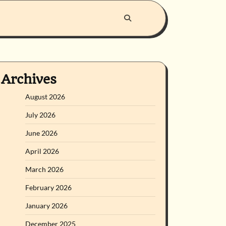
Archives
August 2026
July 2026
June 2026
April 2026
March 2026
February 2026
January 2026
December 2025