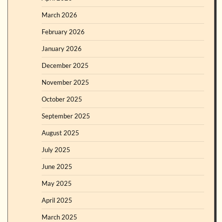
March 2026
February 2026
January 2026
December 2025
November 2025
October 2025
September 2025
August 2025
July 2025
June 2025
May 2025
April 2025
March 2025