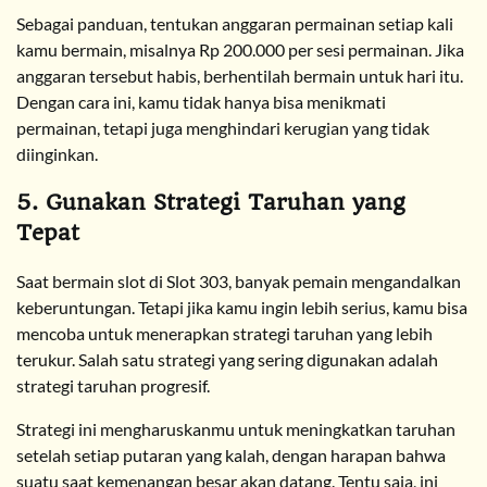
Sebagai panduan, tentukan anggaran permainan setiap kali
kamu bermain, misalnya Rp 200.000 per sesi permainan. Jika
anggaran tersebut habis, berhentilah bermain untuk hari itu.
Dengan cara ini, kamu tidak hanya bisa menikmati
permainan, tetapi juga menghindari kerugian yang tidak
diinginkan.
5. Gunakan Strategi Taruhan yang
Tepat
Saat bermain slot di Slot 303, banyak pemain mengandalkan
keberuntungan. Tetapi jika kamu ingin lebih serius, kamu bisa
mencoba untuk menerapkan strategi taruhan yang lebih
terukur. Salah satu strategi yang sering digunakan adalah
strategi taruhan progresif.
Strategi ini mengharuskanmu untuk meningkatkan taruhan
setelah setiap putaran yang kalah, dengan harapan bahwa
suatu saat kemenangan besar akan datang. Tentu saja, ini