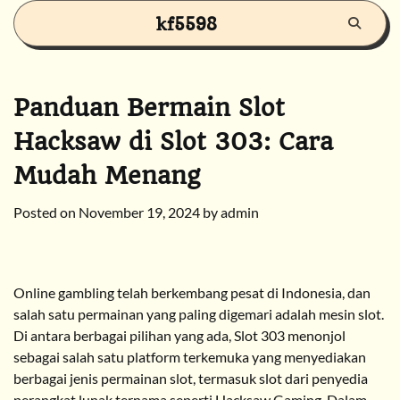
Skip
kf5598
to
content
Panduan Bermain Slot
Hacksaw di Slot 303: Cara
Mudah Menang
Posted on
November 19, 2024
by
admin
Online gambling telah berkembang pesat di Indonesia, dan
salah satu permainan yang paling digemari adalah mesin slot.
Di antara berbagai pilihan yang ada, Slot 303 menonjol
sebagai salah satu platform terkemuka yang menyediakan
berbagai jenis permainan slot, termasuk slot dari penyedia
perangkat lunak ternama seperti Hacksaw Gaming. Dalam