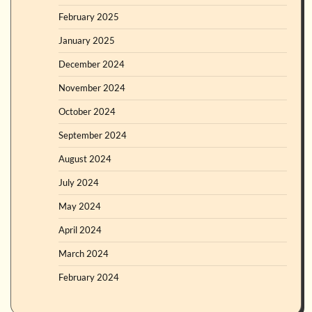
February 2025
January 2025
December 2024
November 2024
October 2024
September 2024
August 2024
July 2024
May 2024
April 2024
March 2024
February 2024