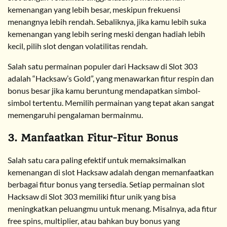
kemenangan yang lebih besar, meskipun frekuensi
menangnya lebih rendah. Sebaliknya, jika kamu lebih suka
kemenangan yang lebih sering meski dengan hadiah lebih
kecil, pilih slot dengan volatilitas rendah.
Salah satu permainan populer dari Hacksaw di Slot 303
adalah “Hacksaw’s Gold”, yang menawarkan fitur respin dan
bonus besar jika kamu beruntung mendapatkan simbol-
simbol tertentu. Memilih permainan yang tepat akan sangat
memengaruhi pengalaman bermainmu.
3. Manfaatkan Fitur-Fitur Bonus
Salah satu cara paling efektif untuk memaksimalkan
kemenangan di slot Hacksaw adalah dengan memanfaatkan
berbagai fitur bonus yang tersedia. Setiap permainan slot
Hacksaw di Slot 303 memiliki fitur unik yang bisa
meningkatkan peluangmu untuk menang. Misalnya, ada fitur
free spins, multiplier, atau bahkan buy bonus yang