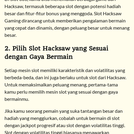
Hacksaw, termasuk beberapa slot dengan potensi hadiah
besar dan fitur-fitur bonus yang menggoda. Slot Hacksaw
Gaming dirancang untuk memberikan pengalaman bermain
yang cepat dan dinamis, dengan peluang besar untuk menang
besar.
2. Pilih Slot Hacksaw yang Sesuai
dengan Gaya Bermain
Setiap mesin slot memiliki karakteristik dan volatilitas yang
berbeda-beda, dan ini juga berlaku untuk slot dari Hacksaw.
Untuk memaksimalkan peluang menang, pertama-tama
kamu perlu memilih mesin slot yang sesuai dengan gaya
bermainmu.
Jika kamu seorang pemain yang suka tantangan besar dan
hadiah yang menggiurkan, cobalah untuk bermain di slot
dengan jackpot progresif atau slot dengan volatilitas tinggi.
Slot dengan volatilitas tinggi biasanya menawarkan