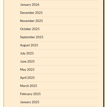
January 2026
December 2025
November 2025
October 2025
September 2025
August 2025
July 2025
June 2025
May 2025
April 2025
March 2025
February 2025
January 2025