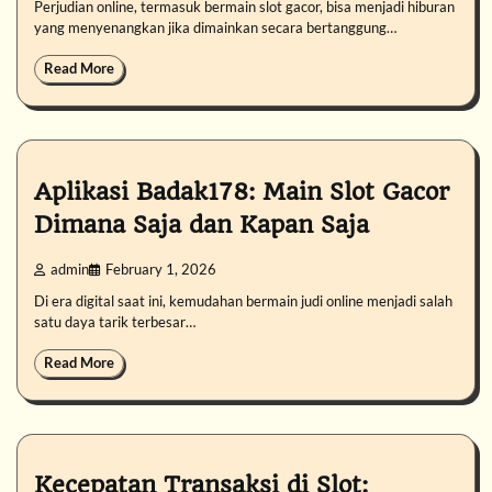
Perjudian online, termasuk bermain slot gacor, bisa menjadi hiburan
yang menyenangkan jika dimainkan secara bertanggung…
Read More
Aplikasi Badak178: Main Slot Gacor
Dimana Saja dan Kapan Saja
admin
February 1, 2026
Di era digital saat ini, kemudahan bermain judi online menjadi salah
satu daya tarik terbesar…
Read More
Kecepatan Transaksi di Slot: