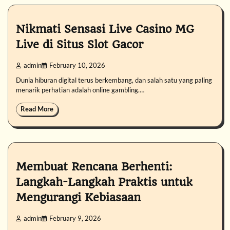
Nikmati Sensasi Live Casino MG
Live di Situs Slot Gacor
admin
February 10, 2026
Dunia hiburan digital terus berkembang, dan salah satu yang paling
menarik perhatian adalah online gambling.…
Read More
Membuat Rencana Berhenti:
Langkah-Langkah Praktis untuk
Mengurangi Kebiasaan
admin
February 9, 2026