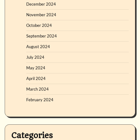
December 2024
November 2024
October 2024
September 2024
August 2024
July 2024
May 2024
April 2024
March 2024
February 2024
Categories