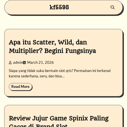
Skip
kf5598
to
content
Apa itu Scatter, Wild, dan
Multiplier? Begini Fungsinya
admin
March 21, 2026
Siapa yang tidak suka bermain slot qris? Permainan ini terkenal
karena sederhana, seru, dan bisa…
Read More
Review Jujur Game Spinix Paling
Gacor di Brand Slot