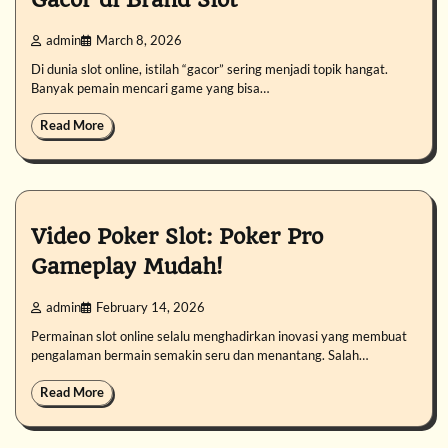
admin
March 8, 2026
Di dunia slot online, istilah “gacor” sering menjadi topik hangat.
Banyak pemain mencari game yang bisa…
Read More
Video Poker Slot: Poker Pro
Gameplay Mudah!
admin
February 14, 2026
Permainan slot online selalu menghadirkan inovasi yang membuat
pengalaman bermain semakin seru dan menantang. Salah…
Read More