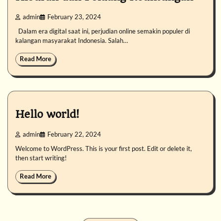
admin
February 23, 2024
Dalam era digital saat ini, perjudian online semakin populer di
kalangan masyarakat Indonesia. Salah…
Read More
Hello world!
admin
February 22, 2024
Welcome to WordPress. This is your first post. Edit or delete it,
then start writing!
Read More