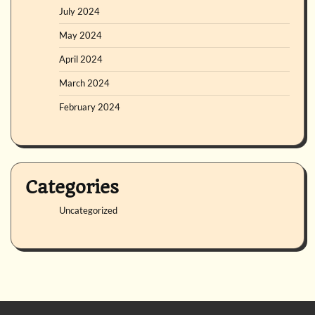
July 2024
May 2024
April 2024
March 2024
February 2024
Categories
Uncategorized