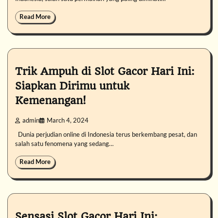
Read More
Trik Ampuh di Slot Gacor Hari Ini:
Siapkan Dirimu untuk
Kemenangan!
admin
March 4, 2024
Dunia perjudian online di Indonesia terus berkembang pesat, dan
salah satu fenomena yang sedang…
Read More
Sensasi Slot Gacor Hari Ini: