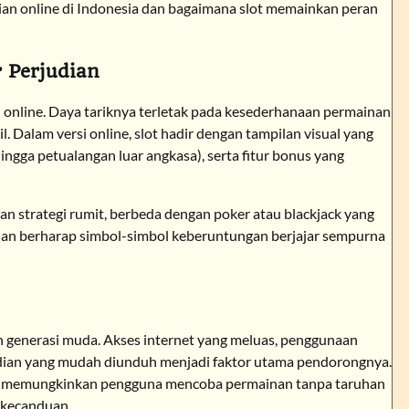
udian online di Indonesia dan bagaimana slot memainkan peran
 Perjudian
un online. Daya tariknya terletak pada kesederhanaan permainan
. Dalam versi online, slot hadir dengan tampilan visual yang
ingga petualangan luar angkasa), serta fitur bonus yang
 strategi rumit, berbeda dengan poker atau blackjack yang
dan berharap simbol-simbol keberuntungan berjajar sempurna
an generasi muda. Akses internet yang meluas, penggunaan
rjudian yang mudah diunduh menjadi faktor utama pendorongnya.
ng memungkinkan pengguna mencoba permainan tanpa taruhan
 kecanduan.