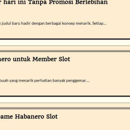
r hari ini Tanpa Promosi Berlebihan
judul baru hadir dengan berbagai konsep menarik. Setiap…
ero untuk Member Slot
 buah yang menarik perhatian banyak penggemar…
 Game Habanero Slot