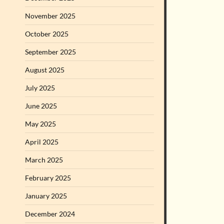
November 2025
October 2025
September 2025
August 2025
July 2025
June 2025
May 2025
April 2025
March 2025
February 2025
January 2025
December 2024