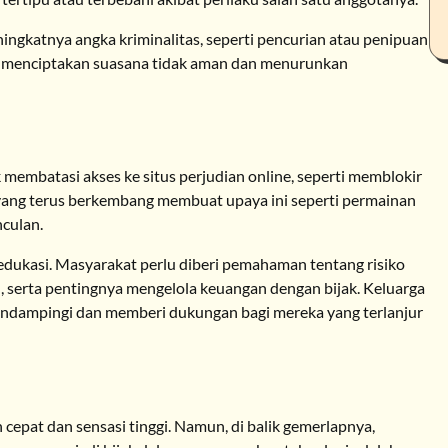
ningkatnya angka kriminalitas, seperti pencurian atau penipuan
bisa menciptakan suasana tidak aman dan menurunkan
membatasi akses ke situs perjudian online, seperti memblokir
yang terus berkembang membuat upaya ini seperti permainan
nculan.
i edukasi. Masyarakat perlu diberi pemahaman tentang risiko
 serta pentingnya mengelola keuangan dengan bijak. Keluarga
endampingi dan memberi dukungan bagi mereka yang terlanjur
epat dan sensasi tinggi. Namun, di balik gemerlapnya,