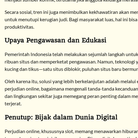
Secara sosial, tren ini juga menimbulkan kekhawatiran akan me
untuk menutupi kerugian judi. Bagi masyarakat luas, hal ini 
produktivitas.
Upaya Pengawasan dan Edukasi
Pemerintah Indonesia telah melakukan sejumlah langkah untuk 
ribuan situs dan memperketat pengawasan. Namun, teknologi 
kucing dan tikus—satu situs diblokir, puluhan situs baru bermu
Oleh karena itu, solusi yang lebih berkelanjutan adalah melalu
perjudian online, bagaimana mengenali tanda-tanda kecanduan,
dan lingkungan sekitar juga memegang peran penting dalam m
terjerat.
Penutup: Bijak dalam Dunia Digital
Perjudian online, khususnya slot, memang menawarkan hiburan c