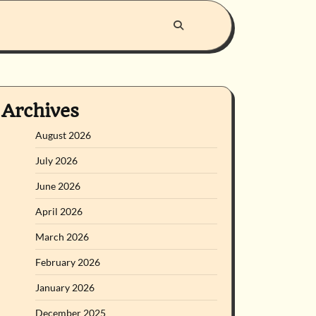
Archives
August 2026
July 2026
June 2026
April 2026
March 2026
February 2026
January 2026
December 2025