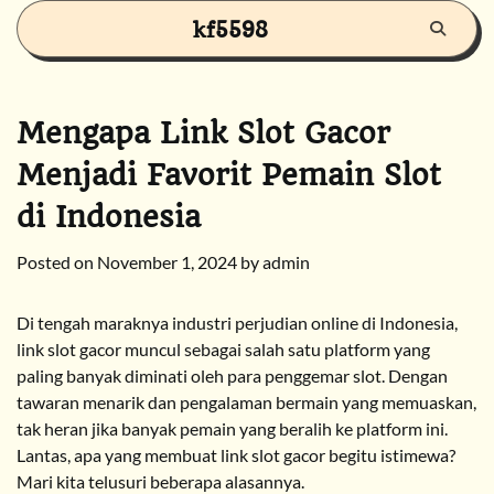
Skip
kf5598
to
content
Mengapa Link Slot Gacor
Menjadi Favorit Pemain Slot
di Indonesia
Posted on
November 1, 2024
by
admin
Di tengah maraknya industri perjudian online di Indonesia,
link slot gacor muncul sebagai salah satu platform yang
paling banyak diminati oleh para penggemar slot. Dengan
tawaran menarik dan pengalaman bermain yang memuaskan,
tak heran jika banyak pemain yang beralih ke platform ini.
Lantas, apa yang membuat link slot gacor begitu istimewa?
Mari kita telusuri beberapa alasannya.