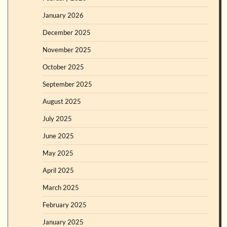
January 2026
December 2025
November 2025
October 2025
September 2025
August 2025
July 2025
June 2025
May 2025
April 2025
March 2025
February 2025
January 2025