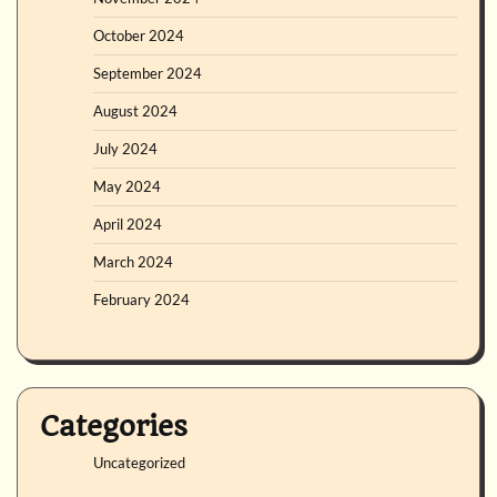
October 2024
September 2024
August 2024
July 2024
May 2024
April 2024
March 2024
February 2024
Categories
Uncategorized