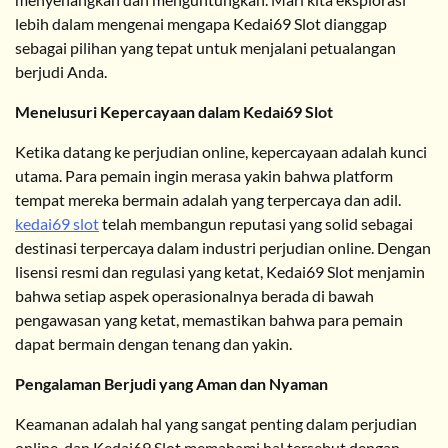
lebih dalam mengenai mengapa Kedai69 Slot dianggap
sebagai pilihan yang tepat untuk menjalani petualangan
berjudi Anda.
Menelusuri Kepercayaan dalam Kedai69 Slot
Ketika datang ke perjudian online, kepercayaan adalah kunci
utama. Para pemain ingin merasa yakin bahwa platform
tempat mereka bermain adalah yang terpercaya dan adil.
kedai69 slot
telah membangun reputasi yang solid sebagai
destinasi terpercaya dalam industri perjudian online. Dengan
lisensi resmi dan regulasi yang ketat, Kedai69 Slot menjamin
bahwa setiap aspek operasionalnya berada di bawah
pengawasan yang ketat, memastikan bahwa para pemain
dapat bermain dengan tenang dan yakin.
Pengalaman Berjudi yang Aman dan Nyaman
Keamanan adalah hal yang sangat penting dalam perjudian
online, dan Kedai69 Slot memahami hal tersebut dengan