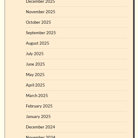
December 2025
November 2025
October 2025
September 2025
August 2025
July 2025
June 2025
May 2025
April 2025
March 2025
February 2025
January 2025
December 2024
November 2024