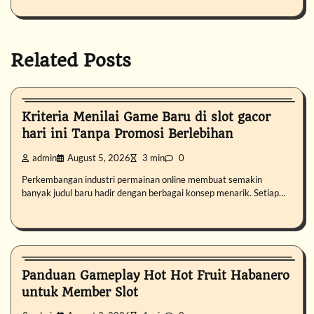
Related Posts
Uncategorized
Kriteria Menilai Game Baru di slot gacor
hari ini Tanpa Promosi Berlebihan
admin
August 5, 2026
3 min
0
Perkembangan industri permainan online membuat semakin
banyak judul baru hadir dengan berbagai konsep menarik. Setiap…
Uncategorized
Panduan Gameplay Hot Hot Fruit Habanero
untuk Member Slot