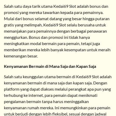
Salah satu daya tarik utama Kedai69 Slot adalah bonus dan
promosi yang mereka tawarkan kepada para pemainnya.
Mulai dari bonus selamat datang yang besar hingga putaran
gratis yang melimpah, Kedai69 Slot selalu berusaha untuk
memanjakan para pemainnya dengan berbagai penawaran
menggiurkan. Bonus dan promosi ini tidak hanya
meningkatkan modal bermain para pemain, tetapi juga
memberikan mereka lebih banyak kesempatan untuk meraih
kemenangan besar.
Kenyamanan Bermain di Mana Saja dan Kapan Saja
Salah satu keunggulan utama bermain di Kedai69 Slot adalah
kenyamanan bermain di mana saja dan kapan saja. Dengan
platform yang dapat diakses melalui perangkat apa pun yang
terhubung ke internet, para pemain dapat menikmati
pengalaman bermain tanpa harus meninggalkan
kenyamanan rumah mereka. Ini memungkinkan para pemain
untuk berjudi dengan lebih fleksibel, sesuai dengan jadwal