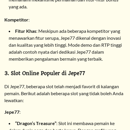
yang ada.
Kompetitor
:
Fitur Khas
: Meskipun ada beberapa kompetitor yang
menawarkan fitur serupa, Jepe77 dikenal dengan inovasi
dan kualitas yang lebih tinggi. Mode demo dan RTP tinggi
adalah contoh nyata dari dedikasi Jepe77 dalam
memberikan pengalaman bermain yang terbaik.
3. Slot Online Populer di Jepe77
Di Jepe77, beberapa slot telah menjadi favorit di kalangan
pemain. Berikut adalah beberapa slot yang tidak boleh Anda
lewatkan:
Jepe77
:
“Dragon’s Treasure”
: Slot ini membawa pemain ke