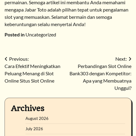
permainan. Semoga artikel ini membantu Anda memahami
mengapa Jabar Toto adalah pilihan tepat untuk pengalaman
slot yang memuaskan. Selamat bermain dan semoga
keberuntungan selalu menyertai Anda!
Posted in
Uncategorized
Post
Previous:
Next:
Cara Efektif Meningkatkan
Perbandingan Slot Online
navigation
Peluang Menang di Slot
Bank303 dengan Kompetitor:
Online Situs Slot Online
Apa yang Membuatnya
Unggul?
Archives
August 2026
July 2026