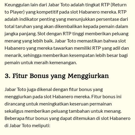
Keunggulan lain dari Jabar Toto adalah tingkat RTP (Return
to Player) yang kompetitif pada slot Habanero mereka. RTP
adalah indikator penting yang menunjukkan persentase dari
total taruhan yang akan dikembalikan kepada pemain dalam
jangka panjang. Slot dengan RTP tinggi memberikan peluang
menang yang lebih baik. Jabar Toto memastikan bahwa slot
Habanero yang mereka tawarkan memiliki RTP yang adil dan
menarik, sehingga memberikan kesempatan lebih besar bagi
pemain untuk meraih kemenangan.
3. Fitur Bonus yang Menggiurkan
Jabar Toto juga dikenal dengan fitur bonus yang
menggiurkan pada slot Habanero mereka. Fitur bonus ini
dirancang untuk meningkatkan keseruan permainan
sekaligus memberikan peluang tambahan untuk menang.
Beberapa fitur bonus yang dapat ditemukan di slot Habanero
di Jabar Toto meliputi: