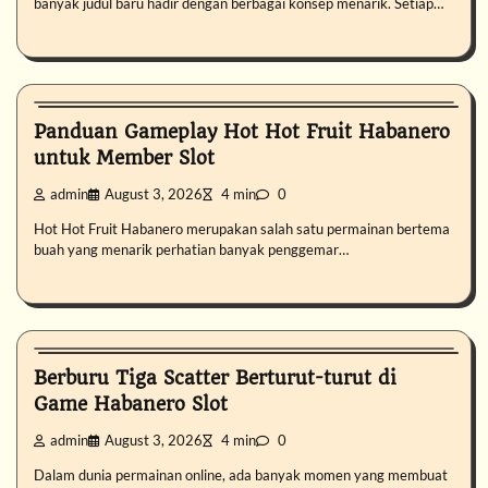
banyak judul baru hadir dengan berbagai konsep menarik. Setiap…
Uncategorized
Panduan Gameplay Hot Hot Fruit Habanero
untuk Member Slot
admin
August 3, 2026
4 min
0
Hot Hot Fruit Habanero merupakan salah satu permainan bertema
buah yang menarik perhatian banyak penggemar…
Uncategorized
Berburu Tiga Scatter Berturut-turut di
Game Habanero Slot
admin
August 3, 2026
4 min
0
Dalam dunia permainan online, ada banyak momen yang membuat