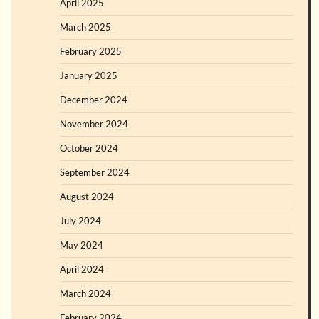
April 2025
March 2025
February 2025
January 2025
December 2024
November 2024
October 2024
September 2024
August 2024
July 2024
May 2024
April 2024
March 2024
February 2024