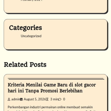
Categories
Uncategorized
Related Posts
Uncategorized
Kriteria Menilai Game Baru di slot gacor
hari ini Tanpa Promosi Berlebihan
admin
August 5, 2026
3 min
0
Perkembangan industri permainan online membuat semakin