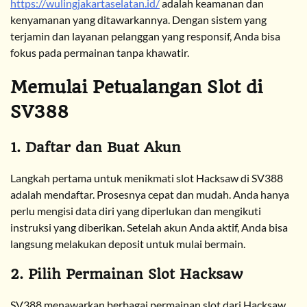
https://wulingjakartaselatan.id/
adalah keamanan dan
kenyamanan yang ditawarkannya. Dengan sistem yang
terjamin dan layanan pelanggan yang responsif, Anda bisa
fokus pada permainan tanpa khawatir.
Memulai Petualangan Slot di
SV388
1. Daftar dan Buat Akun
Langkah pertama untuk menikmati slot Hacksaw di SV388
adalah mendaftar. Prosesnya cepat dan mudah. Anda hanya
perlu mengisi data diri yang diperlukan dan mengikuti
instruksi yang diberikan. Setelah akun Anda aktif, Anda bisa
langsung melakukan deposit untuk mulai bermain.
2. Pilih Permainan Slot Hacksaw
SV388 menawarkan berbagai permainan slot dari Hacksaw