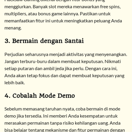
menggiurkan. Banyak slot mereka menawarkan free spins,
multipliers, atau bonus game lainnya. Pastikan untuk
memanfaatkan fitur ini untuk meningkatkan peluang Anda
menang.
3. Bermain dengan Santai
Perjudian seharusnya menjadi aktivitas yang menyenangkan.
Jangan terburu-buru dalam membuat keputusan. Nikmati
setiap putaran dan ambil jeda jika perlu. Dengan cara ini,
Anda akan tetap fokus dan dapat membuat keputusan yang
lebih baik.
4. Cobalah Mode Demo
Sebelum memasang taruhan nyata, coba bermain di mode
demo jika tersedia. Ini memberi Anda kesempatan untuk
merasakan permainan tanpa risiko kehilangan uang. Anda
bisa belajar tentang mekanisme dan fitur permainan dengan