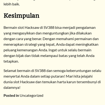
lebih baik.
Kesimpulan
Bermain slot Hacksaw di SV388 bisa menjadi pengalaman
yang mengasyikkan dan menguntungkan jika dilakukan
dengan cara yang benar. Dengan memahami permainan dan
menerapkan strategi yang tepat, Anda dapat meningkatkan
peluang kemenangan Anda. Ingat untuk selalu bermain
dengan bijak dan tidak melampaui batas yang telah Anda
tetapkan.
Selamat bermain di SV388 dan semoga keberuntungan selalu
menyertai Anda dalam setiap putaran! Mari kita jelajahi
dunia slot Hacksaw dan temukan harta karun tersembunyi di
dalamnya!
Posted in
Uncategorized