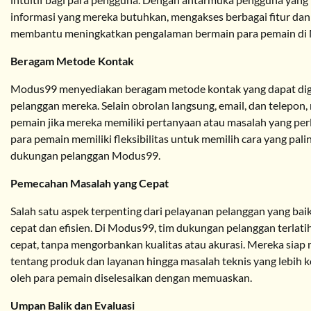
informasi yang mereka butuhkan, mengakses berbagai fitur dan l
membantu meningkatkan pengalaman bermain para pemain di
Beragam Metode Kontak
Modus99 menyediakan beragam metode kontak yang dapat dig
pelanggan mereka. Selain obrolan langsung, email, dan telepon, 
pemain jika mereka memiliki pertanyaan atau masalah yang per
para pemain memiliki fleksibilitas untuk memilih cara yang pa
dukungan pelanggan Modus99.
Pemecahan Masalah yang Cepat
Salah satu aspek terpenting dari pelayanan pelanggan yang b
cepat dan efisien. Di Modus99, tim dukungan pelanggan terla
cepat, tanpa mengorbankan kualitas atau akurasi. Mereka sia
tentang produk dan layanan hingga masalah teknis yang lebih
oleh para pemain diselesaikan dengan memuaskan.
Umpan Balik dan Evaluasi