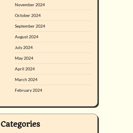
November 2024
October 2024
September 2024
August 2024
July 2024
May 2024
April 2024
March 2024
February 2024
Categories