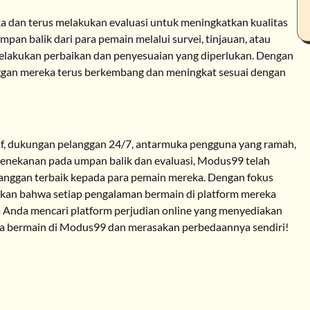
 dan terus melakukan evaluasi untuk meningkatkan kualitas
an balik dari para pemain melalui survei, tinjauan, atau
melakukan perbaikan dan penyesuaian yang diperlukan. Dengan
gan mereka terus berkembang dan meningkat sesuai dengan
if, dukungan pelanggan 24/7, antarmuka pengguna yang ramah,
enekanan pada umpan balik dan evaluasi, Modus99 telah
ggan terbaik kepada para pemain mereka. Dengan fokus
an bahwa setiap pengalaman bermain di platform mereka
 Anda mencari platform perjudian online yang menyediakan
ba bermain di Modus99 dan merasakan perbedaannya sendiri!