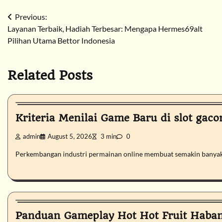
Post
Previous:
Layanan Terbaik, Hadiah Terbesar: Mengapa Hermes69alt
navigation
Pilihan Utama Bettor Indonesia
Related Posts
Uncategorized
Kriteria Menilai Game Baru di slot gaco
admin
August 5, 2026
3 min
0
Perkembangan industri permainan online membuat semakin banyak 
Uncategorized
Panduan Gameplay Hot Hot Fruit Haban