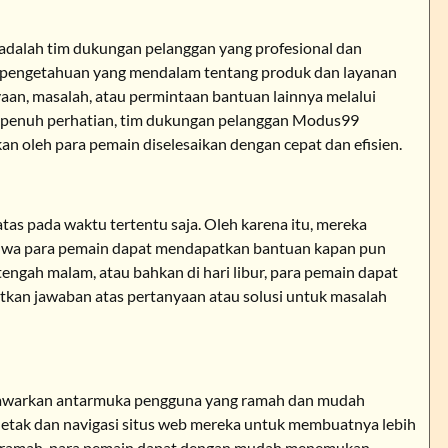
adalah tim dukungan pelanggan yang profesional dan
iki pengetahuan yang mendalam tentang produk dan layanan
n, masalah, atau permintaan bantuan lainnya melalui
an penuh perhatian, tim dukungan pelanggan Modus99
n oleh para pemain diselesaikan dengan cepat dan efisien.
s pada waktu tertentu saja. Oleh karena itu, mereka
wa para pemain dapat mendapatkan bantuan kapan pun
engah malam, atau bahkan di hari libur, para pemain dapat
n jawaban atas pertanyaan atau solusi untuk masalah
enawarkan antarmuka pengguna yang ramah dan mudah
etak dan navigasi situs web mereka untuk membuatnya lebih
ng ramah, para pemain dapat dengan mudah menemukan