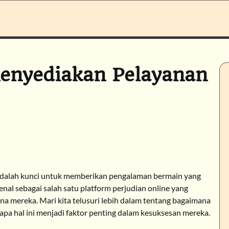
nyediakan Pelayanan
 adalah kunci untuk memberikan pengalaman bermain yang
al sebagai salah satu platform perjudian online yang
a mereka. Mari kita telusuri lebih dalam tentang bagaimana
a hal ini menjadi faktor penting dalam kesuksesan mereka.