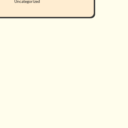
Uncategorized