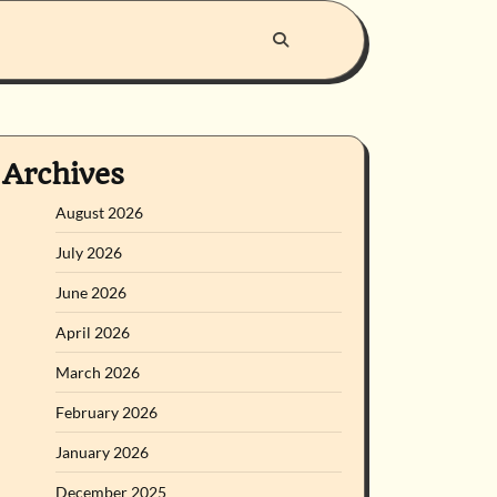
Archives
August 2026
July 2026
June 2026
April 2026
March 2026
February 2026
January 2026
December 2025