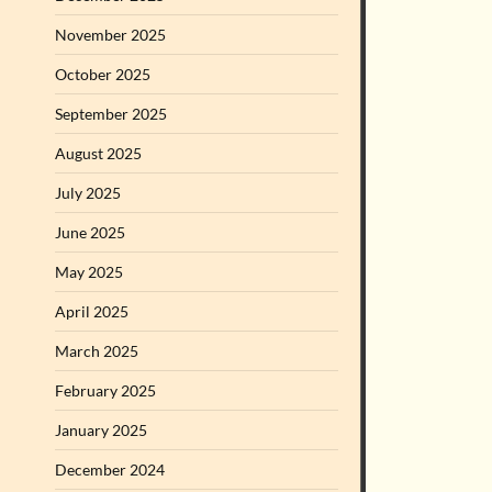
November 2025
October 2025
September 2025
August 2025
July 2025
June 2025
May 2025
April 2025
March 2025
February 2025
January 2025
December 2024